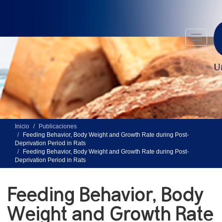
Pasar
al
contenido
principal
Toggle
navigati
Inicio
Publicaciones
Feeding Behavior, Body Weight and Growth Rate during Post-
Deprivation Period in Rats
Feeding Behavior, Body Weight and Growth Rate during Post-
Deprivation Period in Rats
Feeding Behavior, Body
Weight and Growth Rate