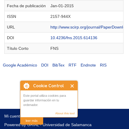
Fecha de publicación
Jan-01-2015
ISSN
2157-944X
URL
http://www.scirp.org/journal/PaperDownl
DOI
10.4236/fns.2015.614136
Título Corto
FNS
Google Académico
DOI
BibTex
RTF
Endnote
RIS
Cookie Control
Este portal utiliza cookies para
guardar información en tu
ordenador.
About this tool
Mi cuenta
Contacto
leer más
Powered by
GRIAL - Universidad de Salamanca