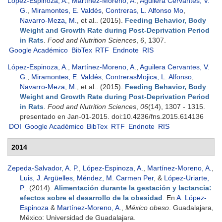
López-Espinoza, A.
,
Martínez-Moreno, A.
,
Aguilera Cervantes, V.
G.
,
Miramontes, E. Valdés
,
Contreras, L. Alfonso Mo
,
Navarro-Meza, M.
, et al.
. (2015).
Feeding Behavior, Body
Weight and Growth Rate during Post-Deprivation Period
in Rats
.
Food and Nutrition Sciences
,
6
, 1307.
Google Académico
BibTex
RTF
Endnote
RIS
López-Espinoza, A.
,
Martínez-Moreno, A.
,
Aguilera Cervantes, V.
G.
,
Miramontes, E. Valdés
,
ContrerasMojica, L. Alfonso
,
Navarro-Meza, M.
, et al.
. (2015).
Feeding Behavior, Body
Weight and Growth Rate during Post-Deprivation Period
in Rats
.
Food and Nutrition Sciences
,
06
(14), 1307 - 1315.
presentado en Jan-01-2015. doi:10.4236/fns.2015.614136
DOI
Google Académico
BibTex
RTF
Endnote
RIS
2014
Zepeda-Salvador, A. P.
,
López-Espinoza, A.
,
Martínez-Moreno, A.
,
Luis, J. Argüelles
,
Méndez, M. Carmen Per
, &
López-Uriarte,
P.
. (2014).
Alimentación durante la gestación y lactancia:
efectos sobre el desarrollo de la obesidad
. En
A. López-
Espinoza
&
Martínez-Moreno, A.
,
México obeso
. Guadalajara,
México: Universidad de Guadalajara.