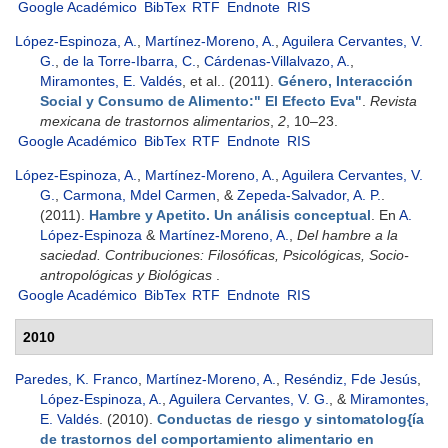
Google Académico
BibTex
RTF
Endnote
RIS
López-Espinoza, A.
,
Martínez-Moreno, A.
,
Aguilera Cervantes, V.
G.
,
de la Torre-Ibarra, C.
,
Cárdenas-Villalvazo, A.
,
Miramontes, E. Valdés
, et al.
. (2011).
Género, Interacción
Social y Consumo de Alimento:" El Efecto Eva"
.
Revista
mexicana de trastornos alimentarios
,
2
, 10–23.
Google Académico
BibTex
RTF
Endnote
RIS
López-Espinoza, A.
,
Martínez-Moreno, A.
,
Aguilera Cervantes, V.
G.
,
Carmona, Mdel Carmen
, &
Zepeda-Salvador, A. P.
.
(2011).
Hambre y Apetito. Un análisis conceptual
. En
A.
López-Espinoza
&
Martínez-Moreno, A.
,
Del hambre a la
saciedad. Contribuciones: Filosóficas, Psicológicas, Socio-
antropológicas y Biológicas
.
Google Académico
BibTex
RTF
Endnote
RIS
2010
Paredes, K. Franco
,
Martínez-Moreno, A.
,
Reséndiz, Fde Jesús
,
López-Espinoza, A.
,
Aguilera Cervantes, V. G.
, &
Miramontes,
E. Valdés
. (2010).
Conductas de riesgo y sintomatolog{ía
de trastornos del comportamiento alimentario en