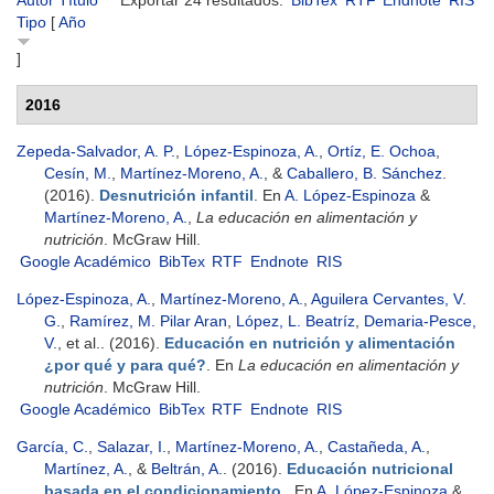
Autor
Título
Exportar 24 resultados:
BibTex
RTF
Endnote
RIS
Tipo
[
Año
]
2016
Zepeda-Salvador, A. P.
,
López-Espinoza, A.
,
Ortíz, E. Ochoa
,
Cesín, M.
,
Martínez-Moreno, A.
, &
Caballero, B. Sánchez
.
(2016).
Desnutrición infantil
. En
A. López-Espinoza
&
Martínez-Moreno, A.
,
La educación en alimentación y
nutrición
. McGraw Hill.
Google Académico
BibTex
RTF
Endnote
RIS
López-Espinoza, A.
,
Martínez-Moreno, A.
,
Aguilera Cervantes, V.
G.
,
Ramírez, M. Pilar Aran
,
López, L. Beatríz
,
Demaria-Pesce,
V.
, et al.
. (2016).
Educación en nutrición y alimentación
¿por qué y para qué?
. En
La educación en alimentación y
nutrición
. McGraw Hill.
Google Académico
BibTex
RTF
Endnote
RIS
García, C.
,
Salazar, I.
,
Martínez-Moreno, A.
,
Castañeda, A.
,
Martínez, A.
, &
Beltrán, A.
. (2016).
Educación nutricional
basada en el condicionamiento.
. En
A. López-Espinoza
&