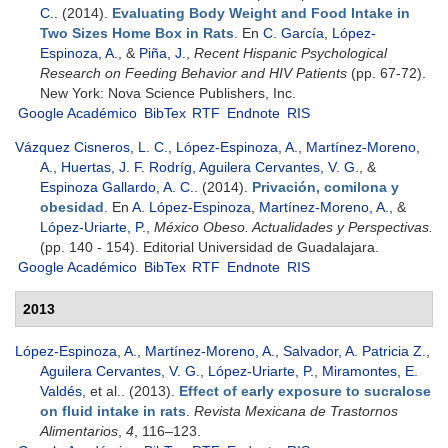
C.
. (2014).
Evaluating Body Weight and Food Intake in
Two Sizes Home Box in Rats
. En
C. García
,
López-
Espinoza, A.
, &
Piña, J.
,
Recent Hispanic Psychological
Research on Feeding Behavior and HIV Patients
(pp. 67-72).
New York: Nova Science Publishers, Inc.
Google Académico
BibTex
RTF
Endnote
RIS
Vázquez Cisneros, L. C.
,
López-Espinoza, A.
,
Martínez-Moreno,
A.
,
Huertas, J. F. Rodríg
,
Aguilera Cervantes, V. G.
, &
Espinoza Gallardo, A. C.
. (2014).
Privación, comilona y
obesidad
. En
A. López-Espinoza
,
Martínez-Moreno, A.
, &
López-Uriarte, P.
,
México Obeso. Actualidades y Perspectivas.
(pp. 140 - 154). Editorial Universidad de Guadalajara.
Google Académico
BibTex
RTF
Endnote
RIS
2013
López-Espinoza, A.
,
Martínez-Moreno, A.
,
Salvador, A. Patricia Z.
,
Aguilera Cervantes, V. G.
,
López-Uriarte, P.
,
Miramontes, E.
Valdés
, et al.
. (2013).
Effect of early exposure to sucralose
on fluid intake in rats
.
Revista Mexicana de Trastornos
Alimentarios
,
4
, 116–123.