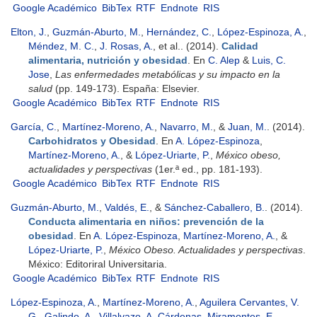
Google Académico
BibTex
RTF
Endnote
RIS
Elton, J.
,
Guzmán-Aburto, M.
,
Hernández, C.
,
López-Espinoza, A.
,
Méndez, M. C.
,
J. Rosas, A.
, et al.
. (2014).
Calidad
alimentaria, nutrición y obesidad
. En
C. Alep
&
Luis, C.
Jose
,
Las enfermedades metabólicas y su impacto en la
salud
(pp. 149-173). España: Elsevier.
Google Académico
BibTex
RTF
Endnote
RIS
García, C.
,
Martínez-Moreno, A.
,
Navarro, M.
, &
Juan, M.
. (2014).
Carbohidratos y Obesidad
. En
A. López-Espinoza
,
Martínez-Moreno, A.
, &
López-Uriarte, P.
,
México obeso,
actualidades y perspectivas
(1er.ª ed., pp. 181-193).
Google Académico
BibTex
RTF
Endnote
RIS
Guzmán-Aburto, M.
,
Valdés, E.
, &
Sánchez-Caballero, B.
. (2014).
Conducta alimentaria en niños: prevención de la
obesidad
. En
A. López-Espinoza
,
Martínez-Moreno, A.
, &
López-Uriarte, P.
,
México Obeso. Actualidades y perspectivas
.
México: Editoriral Universitaria.
Google Académico
BibTex
RTF
Endnote
RIS
López-Espinoza, A.
,
Martínez-Moreno, A.
,
Aguilera Cervantes, V.
G.
,
Galindo, A.
,
Villalvazo, A. Cárdenas
,
Miramontes, E.