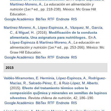
Martínez-Moreno, A.
,
La educación en alimentación y
nutrición
(1er.ª ed., pp. 218-238). México: Mc Graw Hill
Education .
Google Académico
BibTex
RTF
Endnote
RIS
Martínez-Moreno, A.
,
López-Espinoza, A.
,
Vázquez, M.
,
García,
C.
, &
Miguel, H.
. (2016).
Modificación de la conducta
alimentaria. Una asignatura para nutriólogos.
. En
A.
López-Espinoza
&
Martínez-Moreno, A.
,
La educación en
alimentación y nutrición
(1er.ª ed., pp. 253-266). México: Mc
Graw Hill Education.
Google Académico
BibTex
RTF
Endnote
RIS
2015
Valdés-Miramontes, E. Herminia
,
López-Espinoza, A.
,
Rodríguez-
Macías, R.
,
Salcedo-Pérez, E.
, &
Ruiz-López, M. Alberto
.
(2015).
Efecto del tratamiento térmico sobre la
composición qu{ímica y minerales en semillas de lupinos
silvestres
.
Revista chilena de nutrición
,
42
, 186–190.
Google Académico
BibTex
RTF
Endnote
RIS