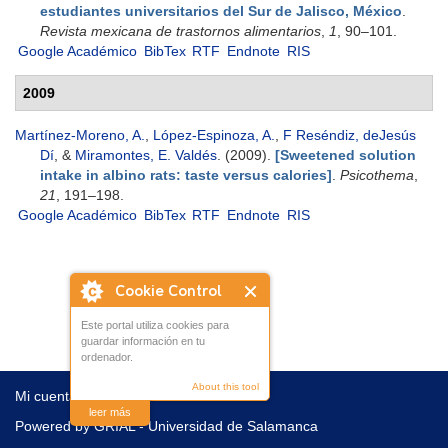
estudiantes universitarios del Sur de Jalisco, México
.
Revista mexicana de trastornos alimentarios
,
1
, 90–101.
Google Académico
BibTex
RTF
Endnote
RIS
2009
Martínez-Moreno, A.
,
López-Espinoza, A.
,
F Reséndiz, deJesús
Dí
, &
Miramontes, E. Valdés
. (2009).
[Sweetened solution
intake in albino rats: taste versus calories]
.
Psicothema
,
21
, 191–198.
Google Académico
BibTex
RTF
Endnote
RIS
Cookie Control
Este portal utiliza cookies para
guardar información en tu
ordenador.
About this tool
Mi cuenta
Contacto
leer más
Powered by
GRIAL - Universidad de Salamanca
Basado en
Drupal
|
Derechos de autor
|
Políticas