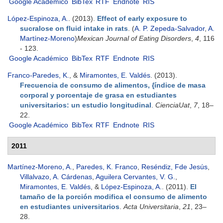
Google Académico
BibTex
RTF
Endnote
RIS
López-Espinoza, A.
. (2013).
Effect of early exposure to
sucralose on fluid intake in rats
. (
A. P. Zepeda-Salvador
,
A.
Martínez-Moreno
)
Mexican Journal of Eating Disorders
,
4
, 116
- 123.
Google Académico
BibTex
RTF
Endnote
RIS
Franco-Paredes, K.
, &
Miramontes, E. Valdés
. (2013).
Frecuencia de consumo de alimentos, {índice de masa
corporal y porcentaje de grasa en estudiantes
universitarios: un estudio longitudinal
.
CienciaUat
,
7
, 18–
22.
Google Académico
BibTex
RTF
Endnote
RIS
2011
Martínez-Moreno, A.
,
Paredes, K. Franco
,
Reséndiz, Fde Jesús
,
Villalvazo, A. Cárdenas
,
Aguilera Cervantes, V. G.
,
Miramontes, E. Valdés
, &
López-Espinoza, A.
. (2011).
El
tamaño de la porción modifica el consumo de alimento
en estudiantes universitarios
.
Acta Universitaria
,
21
, 23–
28.