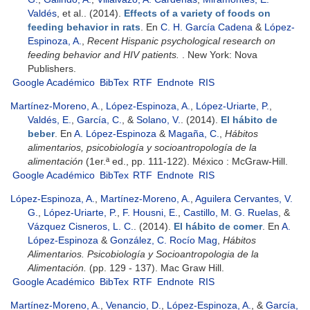
Valdés
, et al.
. (2014).
Effects of a variety of foods on
feeding behavior in rats
. En
C. H. García Cadena
&
López-
Espinoza, A.
,
Recent Hispanic psychological research on
feeding behavior and HIV patients.
. New York: Nova
Publishers.
Google Académico
BibTex
RTF
Endnote
RIS
Martínez-Moreno, A.
,
López-Espinoza, A.
,
López-Uriarte, P.
,
Valdés, E.
,
García, C.
, &
Solano, V.
. (2014).
El hábito de
beber
. En
A. López-Espinoza
&
Magaña, C.
,
Hábitos
alimentarios, psicobiología y socioantropología de la
alimentación
(1er.ª ed., pp. 111-122). México : McGraw-Hill.
Google Académico
BibTex
RTF
Endnote
RIS
López-Espinoza, A.
,
Martínez-Moreno, A.
,
Aguilera Cervantes, V.
G.
,
López-Uriarte, P.
,
F. Housni, E.
,
Castillo, M. G. Ruelas
, &
Vázquez Cisneros, L. C.
. (2014).
El hábito de comer
. En
A.
López-Espinoza
&
González, C. Rocío Mag
,
Hábitos
Alimentarios. Psicobiología y Socioantropologia de la
Alimentación.
(pp. 129 - 137). Mac Graw Hill.
Google Académico
BibTex
RTF
Endnote
RIS
Martínez-Moreno, A.
,
Venancio, D.
,
López-Espinoza, A.
, &
García,