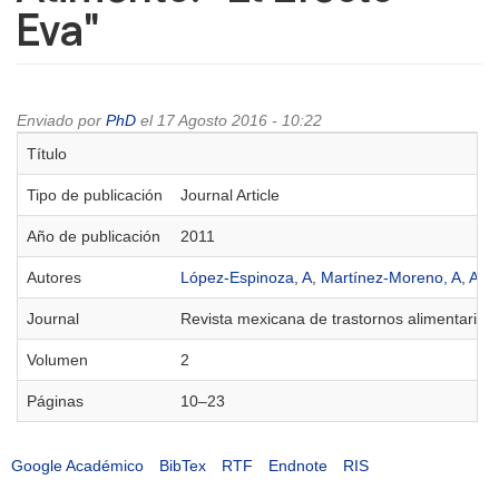
Eva"
Enviado por
PhD
el 17 Agosto 2016 - 10:22
Título
Tipo de publicación
Journal Article
Año de publicación
2011
Autores
López-Espinoza, A
,
Martínez-Moreno, A
,
Agu
Journal
Revista mexicana de trastornos alimentarios
Volumen
2
Páginas
10–23
Google Académico
BibTex
RTF
Endnote
RIS